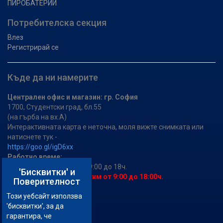
ПИРОБАТЕРИИ
Потребителска секция
Влез
Регистрирай се
Къде да ни намерите
Централен офис и магазин: гр. София
1700, Студентски град, бл.55
(на гърба на вх.А)
Интерактивната карта е неточна, моля вижте снимката или
натиснете тук -
https://goo.gl/igD6xx
Работно време:
Понеделник до събота - 9:00 до 18ч.
'Бисквитки' и
На 30.12 и на 31.12 работим от 9:00 до 18:00ч.
Поверителност
Този уебсайт използва
GSM:
+359 886 909 909
'бисквитки', за да
GSM:
+359 888 712 765
гарантира, че