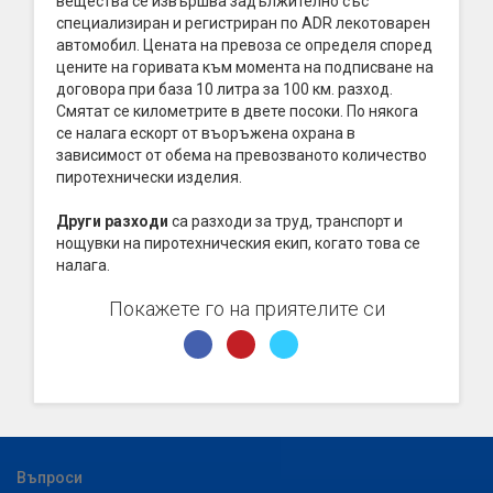
вещества се извършва задължително със
специализиран и регистриран по ADR лекотоварен
автомобил. Цената на превоза се определя според
цените на горивата към момента на подписване на
договора при база 10 литра за 100 км. разход.
Смятат се километрите в двете посоки. По някога
се налага ескорт от въоръжена охрана в
зависимост от обема на превозваното количество
пиротехнически изделия.
Други разходи
са разходи за труд, транспорт и
нощувки на пиротехническия екип, когато това се
налага.
Покажете го на приятелите си
Въпроси