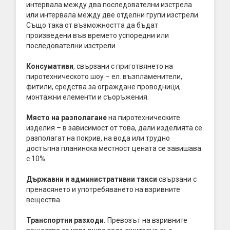
интервала между два последователни изстрела
или интервала между две отделни групи изстрели.
Също така от възможността да бъдат
произведени във времето успоредни или
последователни изстрели.
Консумативи
, свързани с приготвянето на
пиротехническото шоу – ел. възпламенители,
фитили, средства за ограждане проводници,
монтажни елементи и съоръжения.
Място на разполагане
на пиротехническите
изделия – в зависимост от това, дали изделията се
разполагат на покрив, на вода или трудно
достъпна планинска местност цената се завишава
с 10%.
Държавни и административни такси
свързани с
пренасянето и употребяването на взривните
вещества.
Транспортни разходи.
Превозът на взривните