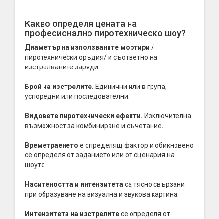
Какво определя цената на
професионално пиротехническо шоу?
Диаметър на използваните мортири
/
пиротехнически оръдия/ и съответно на
изстрелваните заряди.
Брой на изстрелите.
Единични или в група,
успоредни или последователни.
Видовете пиротехнически ефекти.
Изключителна
възможност за комбиниране и съчетание
.
Времетраенето
е определящ фактор и обикновено
се определя от заданието или от сценария на
шоуто.
Наситеността и интензитета
са тясно свързани
при образуване на визуална и звукова картина.
Интензитета на изстрелите
се определя от